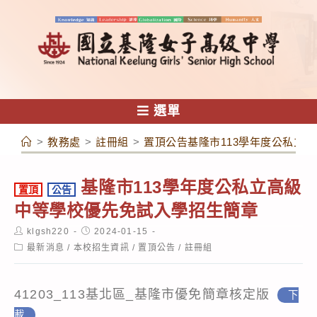
跳
轉
至
主
要
內
選單
容
>
教務處
>
註冊組
>
置頂公告基隆市113學年度公私立
基隆市113學年度公私立高級
置頂
公告
中等學校優先免試入學招生簡章
Post
Post
klgsh220
2024-01-15
author:
published:
Post
最新消息
/
本校招生資訊
/
置頂公告
/
註冊組
category:
41203_113基北區_基隆市優免簡章核定版
下
載