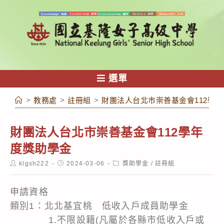
跳
轉
至
主
要
內
選單
容
>
教務處
>
註冊組
>
財團法人台北市崇善基金會112學
財團法人台北市崇善基金會112學年
度獎助學金
Post
Post
Post
klgsh222
2024-03-06
獎助學金
/
註冊組
author:
published:
category:
申請資格
類別1：北北基宜桃 低收入戶成員助學金
1.不限設籍(凡屬於各縣市低收入戶或