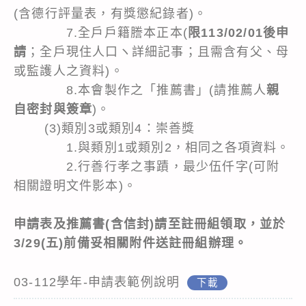
(含德行評量表，有獎懲紀錄者)。
7.全戶戶籍謄本正本(
限113/02/01後申
請
；全戶現住人口ヽ詳細記事；且需含有父、母
或監護人之資料)。
8.本會製作之「推薦書」(請推薦人
親
自密封與簽章
)。
(3)類別3或類別4：崇善獎
1.與類別1或類別2，相同之各項資料。
2.行善行孝之事蹟，最少伍仟字(可附
相關證明文件影本)。
申請表及推薦書(含信封)請至註冊組領取，並於
3/29(五)前備妥相關附件送註冊組辦理。
03-112學年-申請表範例說明
下載