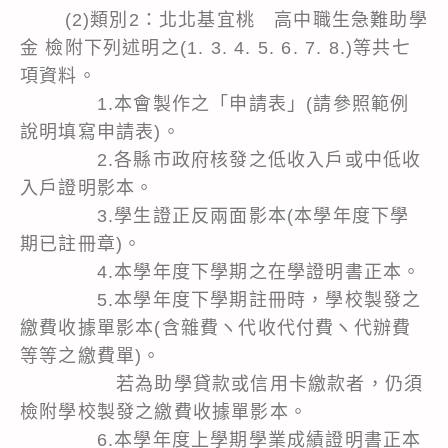
(2)類別2：北北基宜桃 高中職生急難助學
金 檢附下列述明之(1. 3. 4. 5. 6. 7. 8.)等共七
項資料。
1.本會製作之「申請表」(請參照範例
說明填寫申請表)。
2.各縣市政府核發之低收入戶或中低收
入戶證明影本。
3.學生證正反兩面影本(本學年度下學
期已註冊章)。
4.本學年度下學期之在學證明書正本。
5.本學年度下學期註冊時，學校製發之
繳費收據單影本(含雜費ヽ代收代付費ヽ代辦費
等等之繳費單)。
若為助學貸款或信用卡繳款者，仍須
檢附學校製發之繳費收據單影本。
6.本學年度上學期學業成績證明書正本