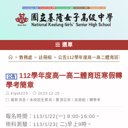
跳
轉
至
主
要
內
選單
容
>
教務處
>
註冊組
>
公告112學年度高一高二體育班寒
112學年度高一高二體育班寒假轉
公告
學考簡章
Post
Post
klgsh220
2023-12-25
author:
published:
Post
最新消息
/
本校招生資訊
/
置頂公告
/
註冊組
/
轉學考
category:
報名時間：113/1/22(一) 9:00-16:00。
術科測驗：113/1/23( 二)早上9時。