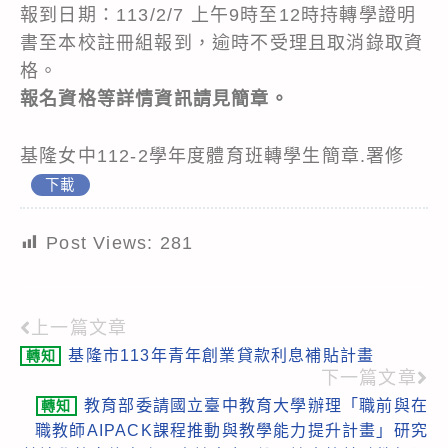
報到日期：113/2/7 上午9時至12時持轉學證明
書至本校註冊組報到，逾時不受理且取消錄取資
格。
報名資格等詳情資訊請見簡章。
基隆女中112-2學年度體育班轉學生簡章.署修
下載
Post Views:
281
上一篇文章
Read
基隆市113年青年創業貸款利息補貼計畫
轉知
more
下一篇文章
articles
教育部委請國立臺中教育大學辦理「職前與在
轉知
職教師AIPACK課程推動與教學能力提升計畫」研究