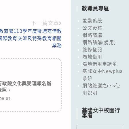
教職員專區
差勤系統
下一篇文章
公文簽核
教育署113學年度徵聘商借教
網路請購
國際教育交流及特殊教育相關
網路請購(備用)
業務
維修登記
場地借用
場地借用申請單
基隆女中Newplus
系統
行政院文化獎受理報名辦
網站維護之css使
查照。
用說明
09-04
基隆女中校園行
事曆