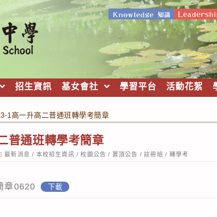
招生資訊
基女會社
學習平台
活動花絮
13-1高一升高二普通班轉學考簡章
升高二普通班轉學考簡章
ost
最新消息
/
本校招生資訊
/
校園公告
/
置頂公告
/
註冊組
/
轉學考
ategory:
章0620
下載