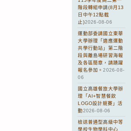
115學年度高二第一
階段轉組申請(8月13
日中午12點截
止)
2026-08-06
運動部委請國立東華
大學辦理「適應運動
共學行動站」第二階
段與離島場研習海報
及各區簡章，請踴躍
報名參加。
2026-08-
06
國立高雄餐旅大學辦
理「AI+智慧餐飲
LOGO設計競賽」活
動
2026-08-06
檢送普通型高級中等
學校生物學科中心