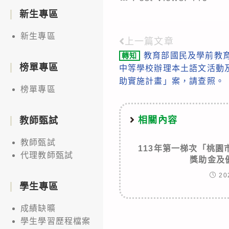
新生專區
新生專區
上一篇文章
Read
教育部國民及學前教育
轉知
more
榜單專區
中等學校辦理本土語文活動
articles
助實施計畫」案，請查照。
榜單專區
相關內容
教師甄試
教師甄試
113年第一梯次「桃
代理教師甄試
獎助金及
20
學生專區
成績缺曠
學生學習歷程檔案