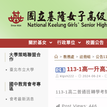
跳
轉
至
主
要
內
關於基女
行政單位
校園公告
容
大學策略聯盟合
>
教務處
>
註冊組
>
公告1
作
113-1高一
臺北市立大學
公告
Post
Post
P
klgsh222
2024-06-24
author:
published:
c
國中教育會考專
區
113-1高二普通班轉學考簡
會考最新消息
Post Views:
446