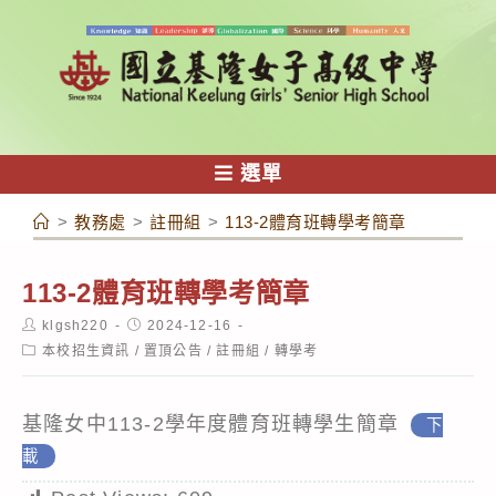
跳
轉
至
主
要
內
選單
容
>
教務處
>
註冊組
>
113-2體育班轉學考簡章
113-2體育班轉學考簡章
Post
Post
klgsh220
2024-12-16
author:
published:
Post
本校招生資訊
/
置頂公告
/
註冊組
/
轉學考
category:
基隆女中113-2學年度體育班轉學生簡章
下
載