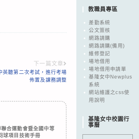
教職員專區
差勤系統
公文簽核
網路請購
網路請購(備用)
維修登記
場地借用
下一篇文章
場地借用申請單
學年高中英聽第二次考試，進行考場
基隆女中Newplus
佈置及課務調整
系統
網站維護之css使
用說明
基隆女中校園行
事曆
學聯合運動會暨全國中等
羽球項目技術手冊