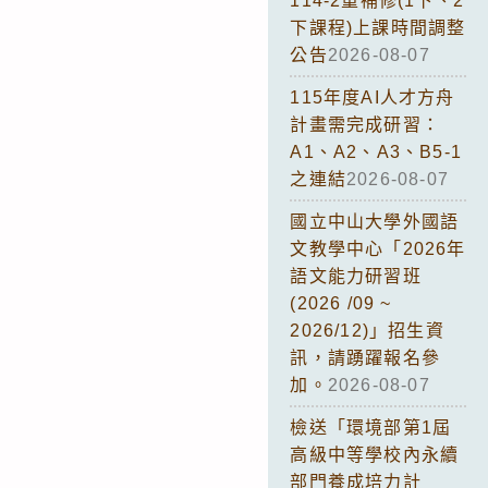
114-2重補修(1下、2
下課程)上課時間調整
公告
2026-08-07
115年度AI人才方舟
計畫需完成研習：
A1、A2、A3、B5-1
之連結
2026-08-07
國立中山大學外國語
文教學中心「2026年
語文能力研習班
(2026 /09 ~
2026/12)」招生資
訊，請踴躍報名參
加。
2026-08-07
檢送「環境部第1屆
高級中等學校內永續
部門養成培力計