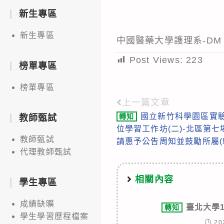
新生專區
新生專區
中國醫藥大學護理系-DM
Post Views:
223
榜單專區
榜單專區
上一篇文章
Read
國立新竹科學園區實驗
轉知
教師甄試
more
位學習工作坊(二)-北區第
articles
教師甄試
請惠予公告周知並鼓勵所屬(
代理教師甄試
相關內容
學生專區
成績缺曠
臺北大學
轉知
學生學習歷程檔案
20