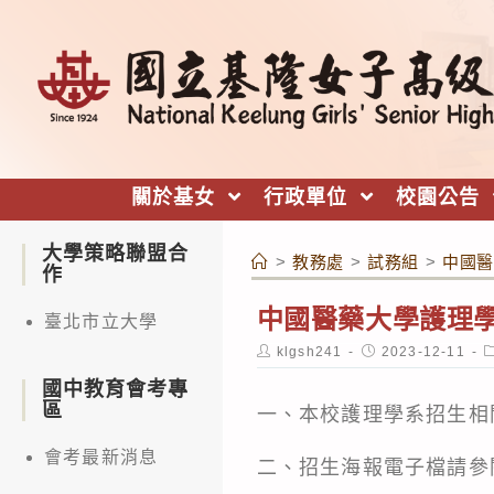
跳
轉
至
主
要
內
關於基女
行政單位
校園公告
容
大學策略聯盟合
>
教務處
>
試務組
>
中國醫
作
中國醫藥大學護理學
臺北市立大學
Post
Post
P
klgsh241
2023-12-11
author:
published:
c
國中教育會考專
區
一、本校護理學系招生相
會考最新消息
二、招生海報電子檔請參