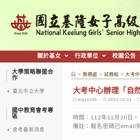
跳
轉
至
主
要
內
關於基女
行政單位
校園公告
容
大學策略聯盟合
>
教務處
>
試務組
>
大考中
作
大考中心辦理「自
臺北市立大學
Post
Post
P
klgsh240
2023-10-31
author:
published:
c
國中教育會考專
區
時間：112年11月20日。
備註：報名密碼已emai
會考最新消息