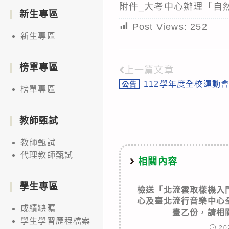
附件_大考中心辦理「自
新生專區
Post Views:
252
新生專區
榜單專區
上一篇文章
Read
112學年度全校運動會
公告
more
榜單專區
articles
教師甄試
教師甄試
代理教師甄試
相關內容
學生專區
檢送「北流雲取樣機入
心及臺北流行音樂中心
成績缺曠
畫乙份，請相
學生學習歷程檔案
20