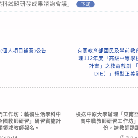
然科試題研發成果諮詢會議」
下載
(個人項目補賽)公告
有關教育部國民及學前教
理112年度「高級中等
計畫」之教育戲劇 「Dra
DIE）」轉型正
門工作坊：藝術生活學科中
檢送中原大學辦理「東南亞
全國教師研習」研習實施計
高中職教師研習工作坊」
關領域教師報名。
份，請教師踴
24-09-19
2025-