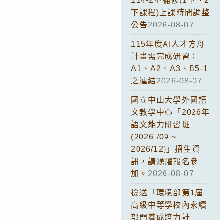
114-2重補修(1下、2
下課程)上課時間調整
公告
2026-08-07
115年度AI人才方舟
計畫需完成研習：
A1、A2、A3、B5-1
之連結
2026-08-07
國立中山大學外國語
文教學中心「2026年
語文能力研習班
(2026 /09 ~
2026/12)」招生資
訊，請踴躍報名參
加。
2026-08-07
檢送「環境部第1屆
高級中等學校內永續
部門養成培力計