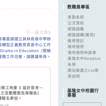
教職員專區
差勤系統
公文簽核
網路請購
下一篇文章
網路請購(備用)
育署委請國立員林高級中學辦
維修登記
學校轉型正義教育資源中心工作
場地借用
ma in Education（簡稱
場地借用申請單
義實務工作坊案，請踴躍參與。
基隆女中Newplus
系統
網站維護之css使
用說明
移工地景 X 設計思考－
基隆女中校園行
之活動簡章及海報各1
事曆
躍報名參加。
06-18