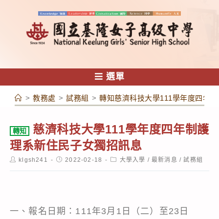
跳
轉
至
主
要
內
選單
容
>
教務處
>
試務組
>
轉知慈濟科技大學111學年度四年
慈濟科技大學111學年度四年制護
轉知
理系新住民子女獨招訊息
Post
Post
Post
klgsh241
2022-02-18
大學入學
/
最新消息
/
試務組
author:
published:
category:
一、報名日期：111年3月1日（二）至23日