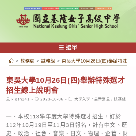
跳
轉
至
主
要
內
選單
容
>
教務處
>
試務組
>
東吳大學10月26日(四)舉辦特殊
東吳大學10月26日(四)舉辦特殊選才
招生線上說明會
Post
Post
Post
klgsh241
2023-10-06
大學入學
/
最新消息
/
試務組
author:
published:
category:
一、本校113學年度大學特殊選才招生，訂於
112年10月19日至11月3日報名，計有中文、歷
史、政治、社會、音樂、日文、物理、企管、財