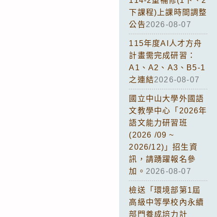
114-2重補修(1下、2
下課程)上課時間調整
公告
2026-08-07
115年度AI人才方舟
計畫需完成研習：
A1、A2、A3、B5-1
之連結
2026-08-07
國立中山大學外國語
文教學中心「2026年
語文能力研習班
(2026 /09 ~
2026/12)」招生資
訊，請踴躍報名參
加。
2026-08-07
檢送「環境部第1屆
高級中等學校內永續
部門養成培力計