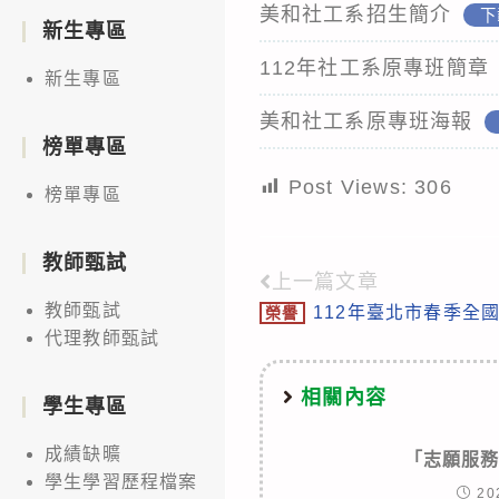
美和社工系招生簡介
下
新生專區
112年社工系原專班簡章
新生專區
美和社工系原專班海報
榜單專區
Post Views:
306
榜單專區
教師甄試
上一篇文章
Read
教師甄試
112年臺北市春季全
榮譽
more
代理教師甄試
articles
相關內容
學生專區
成績缺曠
「志願服
學生學習歷程檔案
20