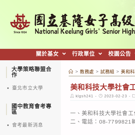
跳
轉
至
主
要
內
關於基女
行政單位
校園公告
容
大學策略聯盟合
>
教務處
>
試務組
>
美和科
作
美和科技大學社會工
臺北市立大學
Post
Post
P
klgsh241
2023-02-23
author:
published:
c
國中教育會考專
區
一、美和科技大學社會工
二、電話：08-7799821轉
會考最新消息