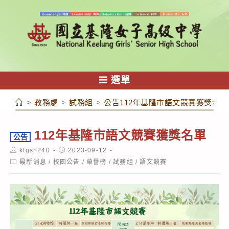
跳
轉
至
主
要
內
選單
容
>
教務處
>
試務組
>
公告112年基隆市語文競賽獲獎名單
112年基隆市語文競賽獲獎名單
公告
Post
Post
klgsh240
2023-09-12
author:
published:
Post
最新消息
/
校園公告
/
榮譽榜
/
試務組
/
語文競賽
category: