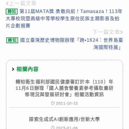
上一篇文章
Read
第11屆MATA獎 勇敢向前！Tamasaza！113年
轉知
more
大專校院暨高級中等學校學生原住民族主題影音及拍
articles
片企劃競賽
下一篇文章
國立臺灣歷史博物館辦理「跨•1624：世界島臺
轉知
灣國際特展」
相關內容
轉知衛生福利部國民健康署訂於本（110）年
11月6日辦理「國人膳食營養素參考攝取量研
修現況與發展研討會」相關活動資訊
2021-10-22
探索生成式AI創新應用/世新大學
2025-01-06