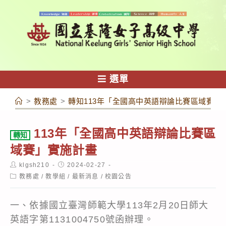
跳
轉
至
主
要
內
選單
容
>
教務處
>
轉知113年「全國高中英語辯論比賽區域賽」
113年「全國高中英語辯論比賽區
轉知
域賽」實施計畫
Post
Post
klgsh210
2024-02-27
author:
published:
Post
教務處
/
教學組
/
最新消息
/
校園公告
category:
一、依據國立臺灣師範大學113年2月20日師大
英語字第1131004750號函辦理。