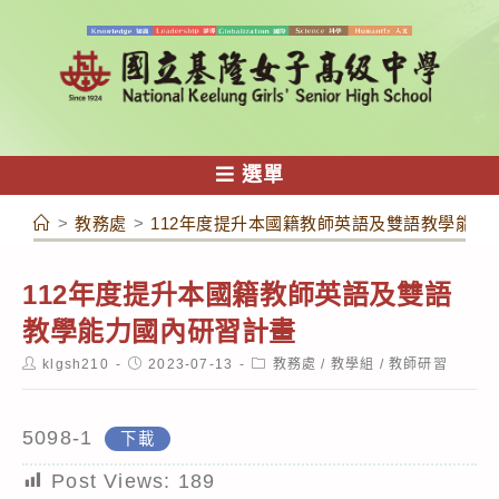
跳
轉
至
主
要
內
選單
容
>
教務處
>
112年度提升本國籍教師英語及雙語教學能力
112年度提升本國籍教師英語及雙語
教學能力國內研習計畫
Post
Post
Post
klgsh210
2023-07-13
教務處
/
教學組
/
教師研習
author:
published:
category:
5098-1
下載
Post Views:
189