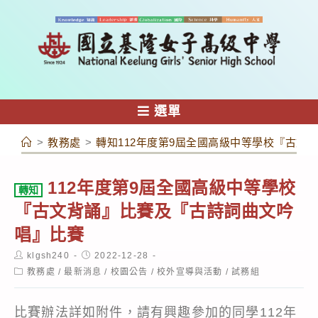
跳
轉
至
主
要
內
選單
容
>
教務處
>
轉知112年度第9屆全國高級中等學校『古文
112年度第9屆全國高級中等學校
轉知
『古文背誦』比賽及『古詩詞曲文吟
唱』比賽
Post
Post
klgsh240
2022-12-28
author:
published:
Post
教務處
/
最新消息
/
校園公告
/
校外宣導與活動
/
試務組
category:
比賽辦法詳如附件，請有興趣參加的同學112年