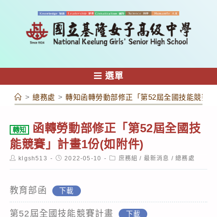
跳
轉
至
主
要
內
選單
容
>
總務處
>
轉知函轉勞動部修正「第52屆全國技能競賽」計
函轉勞動部修正「第52屆全國技
轉知
能競賽」計畫1份(如附件)
Post
Post
Post
klgsh513
2022-05-10
庶務組
/
最新消息
/
總務處
author:
published:
category:
教育部函
下載
第52屆全國技能競賽計畫
下載