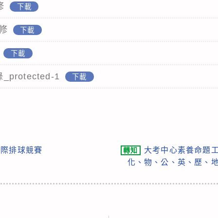
修
下載
2修
下載
下載
rotected-1
下載
班際排球競賽
大考中心素養命題工
轉知
化、物、公、英、歷、地