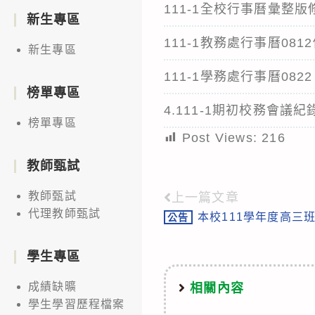
111-1全校行事曆彙整版
新生專區
111-1教務處行事曆081
新生專區
111-1學務處行事曆0822
榜單專區
4.111-1期初校務會議紀錄_p
榜單專區
Post Views:
216
教師甄試
教師甄試
上一篇文章
Read
代理教師甄試
本校111學年度高三
公告
more
articles
學生專區
成績缺曠
相關內容
學生學習歷程檔案