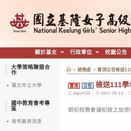
跳
轉
至
主
要
內
關於基女
行政單位
校園公告
容
大學策略聯盟合
>
總務處
>
置頂公告檢送1
作
檢送111
臺北市立大學
置頂
公告
Post
Post
P
klgsh530
2022-09-13
author:
published:
c
國中教育會考專
區
期初校務會議紀錄之加密
會考最新消息