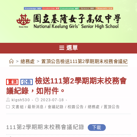
跳
轉
至
主
要
內
選單
容
>
總務處
>
置頂公告檢送111第2學期期末校務會議紀錄
檢送111第2學期期末校務會
置頂
公告
議紀錄，如附件。
Post
Post
klgsh530
2023-07-18
author:
published:
Post
文書組
/
最新消息
/
會議記錄
/
校園公告
/
總務處
/
置頂公告
category:
111第2學期期末校務會議紀錄
下載