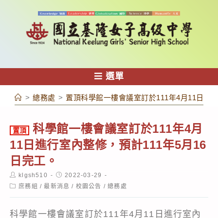
跳
轉
至
主
要
內
選單
容
>
總務處
>
置頂科學館一樓會議室訂於111年4月11日進行
科學館一樓會議室訂於111年4月
置頂
11日進行室內整修，預計111年5月16
日完工。
Post
Post
klgsh510
2022-03-29
author:
published:
Post
庶務組
/
最新消息
/
校園公告
/
總務處
category:
科學館一樓會議室訂於111年4月11日進行室內