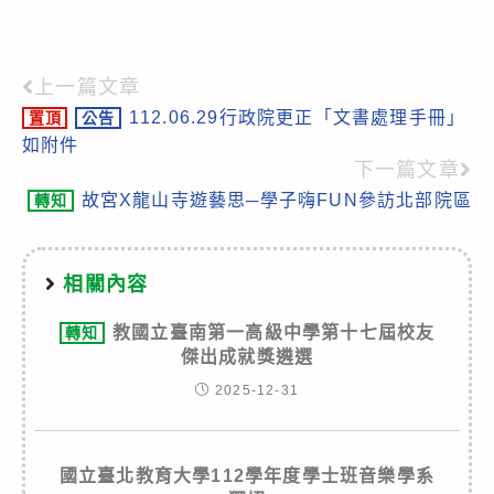
上一篇文章
Read
112.06.29行政院更正「文書處理手冊」
置頂
公告
more
如附件
articles
下一篇文章
故宮X龍山寺遊藝思─學子嗨FUN參訪北部院區
轉知
相關內容
教國立臺南第一高級中學第十七屆校友
轉知
傑出成就獎遴選
2025-12-31
國立臺北教育大學112學年度學士班音樂學系