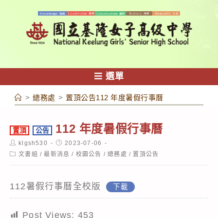
跳
轉
至
主
要
內
選單
容
>
總務處
>
置頂公告112 年度暑假行事曆
112 年度暑假行事曆
置頂
公告
Post
Post
klgsh530
2023-07-06
author:
published:
Post
文書組
/
最新消息
/
校園公告
/
總務處
/
置頂公告
category:
112暑假行事曆全校版
下載
Post Views:
453