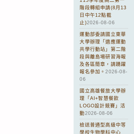
115學年度高二第一
階段轉組申請(8月13
日中午12點截
止)
2026-08-06
運動部委請國立東華
大學辦理「適應運動
共學行動站」第二階
段與離島場研習海報
及各區簡章，請踴躍
報名參加。
2026-08-
06
國立高雄餐旅大學辦
理「AI+智慧餐飲
LOGO設計競賽」活
動
2026-08-06
檢送普通型高級中等
學校生物學科中心