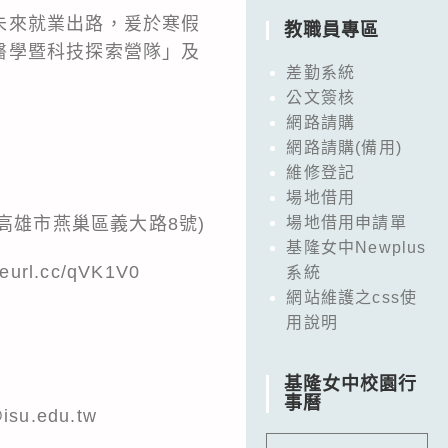
未來就業出路，爰於寒假
教職員專區
醫學暨科技探索營隊」及
差勤系統
公文簽核
網路請購
網路請購(備用)
維修登記
場地借用
5高雄市燕巢區義大路8號)
場地借用申請單
基隆女中Newplus
l.cc/qVK1V0
系統
網站維護之css使
用說明
基隆女中校園行
事曆
u.edu.tw