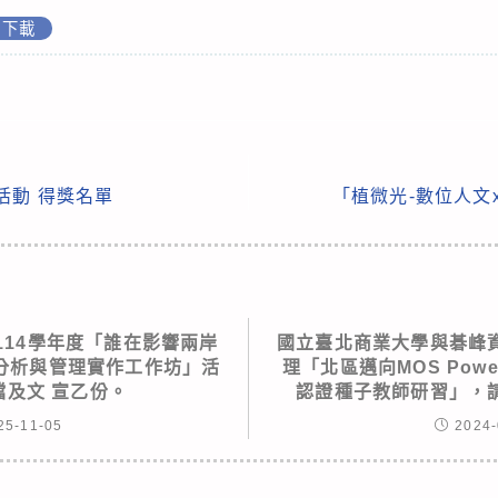
下載
活動 得獎名單
「植微光-數位人文
114學年度「誰在影響兩岸
國立臺北商業大學與碁峰
分析與管理實作工作坊」活
理「北區邁向MOS PowerP
檔及文 宣乙份。
認證種子教師研習」，
25-11-05
2024-