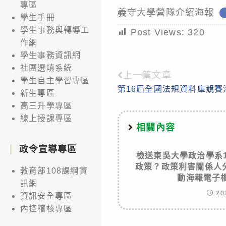
專區
義守大學營隊介紹海報
學生手冊
學生事務與轉導工
Post Views:
320
作網
學生事務資訊網
社團選填系統
上一篇文章
Read
學生自主學習專區
第16屆全國法規資料庫競賽
more
新生專區
高三升學專區
articles
線上授課專區
相關內容
政令宣導專區
檢送東吳大學政治學系
政策？政策利害關係人
教育部108課綱資
動海報電子
訊網
20
資訊安全專區
內控稽核專區