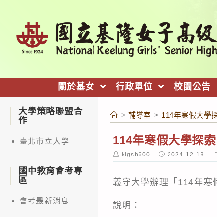
跳
轉
至
主
要
內
關於基女
行政單位
校園公告
容
大學策略聯盟合
>
輔導室
>
114年寒假大學
作
114年寒假大學探
臺北市立大學
Post
Post
P
klgsh600
2024-12-13
author:
published:
c
國中教育會考專
區
義守大學辦理「114年
會考最新消息
說明：