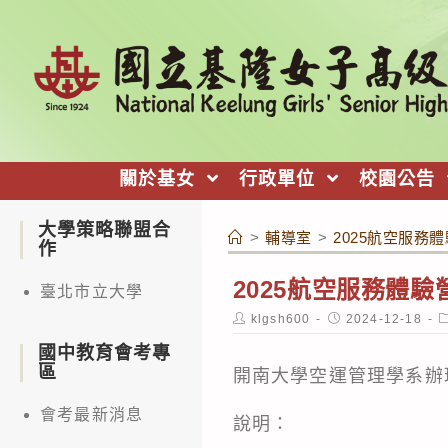
跳
轉
至
主
要
內
關於基女
行政單位
校園公告
容
大學策略聯盟合
>
輔導室
>
2025航空服務
作
2025航空服務體驗
臺北市立大學
Post
Post
P
klgsh600
2024-12-18
author:
published:
c
國中教育會考專
區
開南大學空運管理學系辦
會考最新消息
說明：