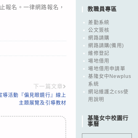
終止報名。一律網路報名，
教職員專區
差勤系統
公文簽核
網路請購
網路請購(備用)
維修登記
場地借用
場地借用申請單
基隆女中Newplus
系統
下一篇文章
網站維護之css使
列宣導活動『偏見眼鏡行』線上
用說明
主題展覽及引導教材
基隆女中校園行
事曆