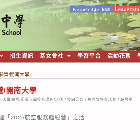
招生資訊
基女會社
學習平台
活動花絮
體驗營/開南大學
營/開南大學
ost
大學營隊/認識大學校系課程/活動
/
校園公告
/
校外宣導與活動
/
輔導室
ategory:
理「2025航空服務體驗營」之活