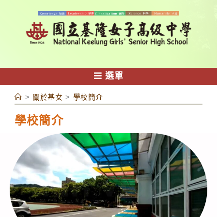
跳
轉
至
主
要
內
選單
容
>
關於基女
>
學校簡介
學校簡介