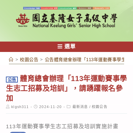
跳
轉
至
主
要
內
選單
容
>
校園公告
>
公告體育總會辦理「113年運動賽事學生
體育總會辦理「113年運動賽事學
公告
生志工招募及培訓」，請踴躍報名參
加
Post
Post
Post
klgsh311
2024-11-20
最新消息
/
校園公告
author:
published:
category:
113年運動賽事學生志工招募及培訓實施計畫