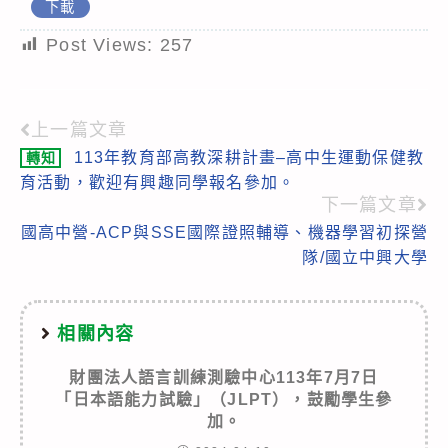
下載
Post Views:
257
上一篇文章
Read
113年教育部高教深耕計畫–高中生運動保健教
轉知
more
育活動，歡迎有興趣同學報名參加。
articles
下一篇文章
國高中營-ACP與SSE國際證照輔導、機器學習初探營
隊/國立中興大學
相關內容
財團法人語言訓練測驗中心113年7月7日
「日本語能力試驗」（JLPT），鼓勵學生參
加。