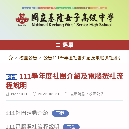
跳
轉
至
主
要
內
選單
容
>
校園公告
>
公告111學年度社團介紹及電腦選社流程說
111學年度社團介紹及電腦選社流
公告
程說明
Post
Post
Post
klgsh311
2022-08-31
最新消息
/
校園公告
author:
published:
category:
111社團活動介紹
下載
111電腦選社流程說明
下載