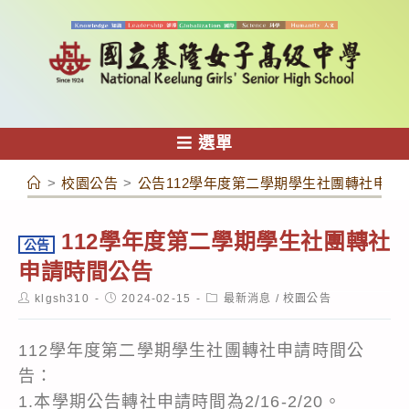
跳
轉
至
主
要
內
選單
容
>
校園公告
>
公告112學年度第二學期學生社團轉社申請
112學年度第二學期學生社團轉社
公告
申請時間公告
Post
Post
Post
klgsh310
2024-02-15
最新消息
/
校園公告
author:
published:
category:
112學年度第二學期學生社團轉社申請時間公
告：
1.本學期公告轉社申請時間為2/16-2/20。