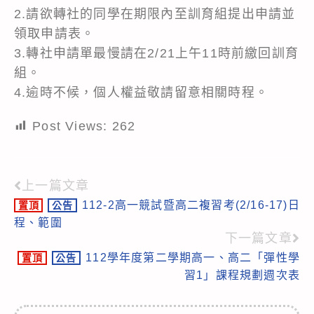
2.請欲轉社的同學在期限內至訓育組提出申請並
領取申請表。
3.轉社申請單最慢請在2/21上午11時前繳回訓育
組。
4.逾時不候，個人權益敬請留意相關時程。
Post Views:
262
上一篇文章
Read
112-2高一競試暨高二複習考(2/16-17)日
置頂
公告
more
程、範圍
articles
下一篇文章
112學年度第二學期高一、高二「彈性學
置頂
公告
習1」課程規劃週次表