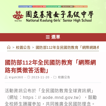
跳
轉
至
主
要
內
選單
容
>
校園公告
>
國防部112年全民國防教育「網際網路有獎
國防部112年全民國防教育「網際網
路有獎徵答活動」
Post
Post
Post
klgsh360
2023-11-20
校園公告
author:
published:
category:
活動資訊公布於「全民國防教育全球資訊網」
（網址：https：// aode.mnd.gov.tw），鼓勵
全校師生踴躍參加，共同推廣全民國防理念。