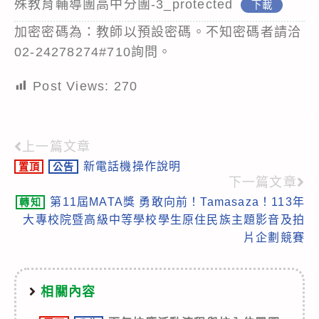
殊教育輔導團高中分團-3_protected
下載
加密密碼為：教師以預設密碼。不知密碼者請洽
02-24278274#710詢問。
Post Views:
270
上一篇文章
Read
新電話機操作說明
置頂
公告
more
下一篇文章
articles
第11屆MATA獎 勇敢向前！Tamasaza！113年
轉知
大專校院暨高級中等學校學生原住民族主題影音及拍
片企劃競賽
相關內容