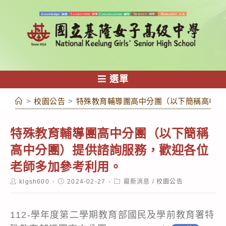
跳
轉
至
主
要
內
選單
容
>
校園公告
>
特殊教育輔導團高中分團（以下簡稱高中分
特殊教育輔導團高中分團（以下簡稱
高中分團）提供諮詢服務，歡迎各位
老師多加參考利用。
Post
Post
Post
klgsh600
2024-02-27
最新消息
/
校園公告
author:
published:
category:
112-學年度第二學期教育部國民及學前教育署特