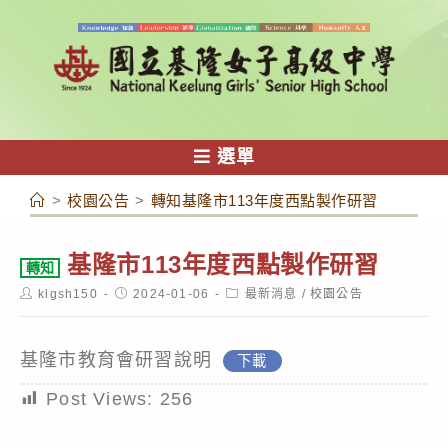
跳
轉
至
主
要
內
選單
容
>
校園公告
>
轉知基隆市113年度西點製作研習
基隆市113年度西點製作研習
轉知
Post
Post
Post
klgsh150
2024-01-06
最新消息
/
校園公告
author:
published:
category:
基隆市教育會研習說明
下載
Post Views:
256