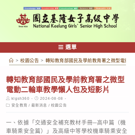
跳
轉
至
主
要
內
選單
容
>
校園公告
>
轉知教育部國民及學前教育署之微型電動二
轉知教育部國民及學前教育署之微型
電動二輪車教學懶人包及短影片
Post
Post
klgsh360
2024-08-08
author:
published:
Post
安全教育
/
最新消息
/
校園公告
category:
一、依據「交通安全補充教材手冊─高中篇（機
車騎乘安全篇）」及高級中等學校機車騎乘安全