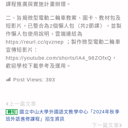
課程推廣與實施計畫辦理。
二、旨揭微型電動二輪車教案、圖卡、教材包及
短影片，已整合為2個懶人包（共2節課），並製
作懶人包使用說明，雲端連結為
https://reurl.cc/qvznep
；製作微型電動二輪車
宣傳短影片：
https://youtube.com/shorts/lA4_98ZOfxQ
，
歡迎學校下載參考及運用。
Post Views:
393
上一篇文章
Read
國立中山大學外國語文教學中心「2024年秋季
轉知
more
班外語進修課程」招生資訊
articles
下一篇文章