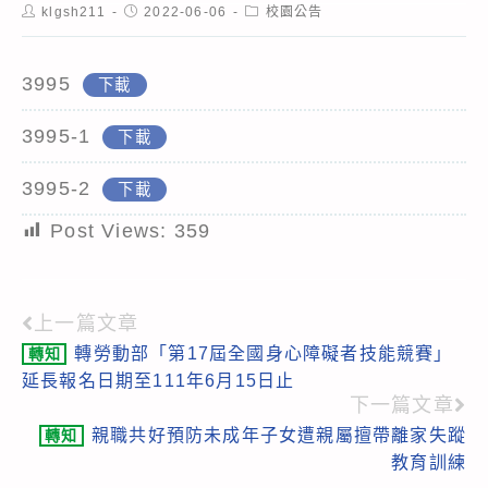
Post
Post
Post
klgsh211
2022-06-06
校園公告
author:
published:
category:
3995
下載
3995-1
下載
3995-2
下載
Post Views:
359
上一篇文章
Read
轉勞動部「第17屆全國身心障礙者技能競賽」
轉知
more
延長報名日期至111年6月15日止
articles
下一篇文章
親職共好預防未成年子女遭親屬擅帶離家失蹤
轉知
教育訓練