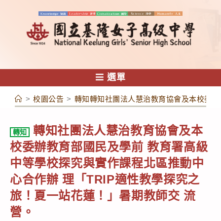
跳
轉
至
主
要
內
選單
容
>
校園公告
>
轉知轉知社團法人慧治教育協會及本校委辦教
轉知社團法人慧治教育協會及本
轉知
校委辦教育部國民及學前 教育署高級
中等學校探究與實作課程北區推動中
心合作辦 理「TRIP適性教學探究之
旅！夏一站花蓮！」暑期教師交 流
營。