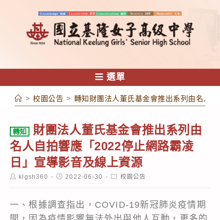
跳
轉
至
主
要
內
選單
容
>
校園公告
>
轉知財團法人董氏基金會推出系列由名人自拍
財團法人董氏基金會推出系列由
轉知
名人自拍響應「2022停止網路霸凌
日」宣導影音及線上資源
Post
Post
Post
klgsh360
2022-06-30
校園公告
author:
published:
category:
一、根據調查指出，COVID-19新冠肺炎疫情期
間，因為疫情影響無法外出與他人互動，更多的