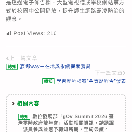
是透過電子佈告欄、大型電視牆或學校網站等方
式於校園中公開播放，提升師生網路霸凌防治的
觀念。
Post Views:
216
上一篇文章
Read
嘉鄉way－在地與永續提案露營
轉知
more
下一篇文章
articles
學習歷程檔案”金質歷程盃”發表
轉知
相關內容
數位發展部「gOv Summit 2026 臺
轉知
灣零時政府雙年會」活動相關資訊，請踴躍
派員參與並惠予轉知所屬，至紉公誼。