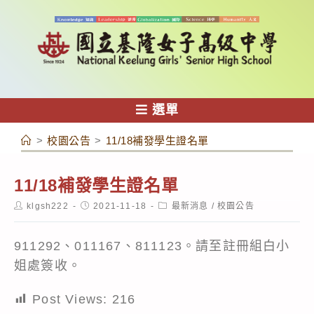
跳
轉
至
主
要
內
選單
容
>
校園公告
>
11/18補發學生證名單
11/18補發學生證名單
Post
Post
Post
klgsh222
2021-11-18
最新消息
/
校園公告
author:
published:
category:
911292、011167、811123。請至註冊組白小
姐處簽收。
Post Views:
216