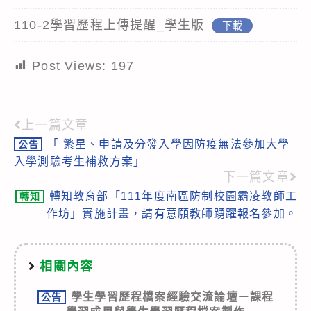
110-2學習歷程上傳提醒_學生版
下載
Post Views:
197
上一篇文章
Read
「 繁星、申請及分發入學因防疫無法參加大學
公告
more
入學測驗考生補救方案」
articles
下一篇文章
轉知教育部「111年度南區防制校園霸凌教師工
轉知
作坊」實施計畫，請有意願教師踴躍報名參加。
相關內容
學生學習歷程檔案經驗交流論壇－課程
公告