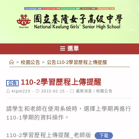
跳
轉
至
主
要
內
選單
容
>
校園公告
>
公告110-2學習歷程上傳提醒
110-2學習歷程上傳提醒
公告
Post
Post
Post
klgsh220
2022-02-15
最新消息
/
校園公告
author:
published:
category:
請學生和老師在使用系統時，選擇上學期再進行
110-1學期的資料操作。
110-2學習歷程上傳提醒_老師版
下載