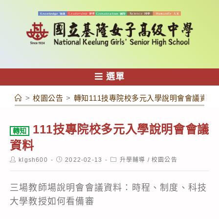
跳
轉
至
主
要
內
選單
容
>
校園公告
>
轉知111技專院校多元入學說明會會議資料
111技專院校多元入學說明會會議
轉知
資料
Post
Post
Post
klgsh600
2022-02-13
升學輔導
/
校園公告
author:
published:
category:
三場教師場說明會會議資料：時程、制度、科技
大學教授如何看備審