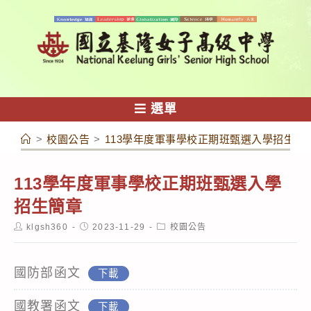
跳
轉
至
主
要
內
選單
容
>
校園公告
>
113學年度軍事學校正期班甄選入學招生簡
113學年度軍事學校正期班甄選入學
招生簡章
Post
Post
Post
klgsh360
2023-11-29
校園公告
author:
published:
category:
國防部函文
下載
國教署函文
下載