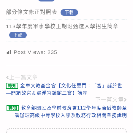
部分條文修正對照表
下載
113學年度軍事學校正期班甄選入學招生簡章
下載
Post Views:
235
上一篇文章
Read
金車文教基金會【文化任意門：「宮」諸於世
轉知
more
—開箱故宮＆羅浮宮鎮館三寶】講座
articles
下一篇文章
教育部國民及學前教育署112學年度商借教師至
轉知
署辦理高級中等學校入學及教務行政相關業務說明