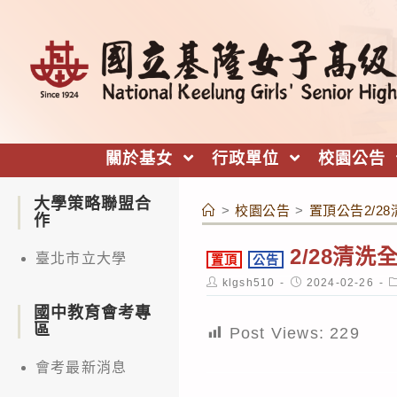
跳
轉
至
主
要
內
關於基女
行政單位
校園公告
容
大學策略聯盟合
>
校園公告
>
置頂公告2/2
作
2/28清
臺北市立大學
置頂
公告
Post
Post
P
klgsh510
2024-02-26
author:
published:
c
國中教育會考專
區
Post Views:
229
會考最新消息