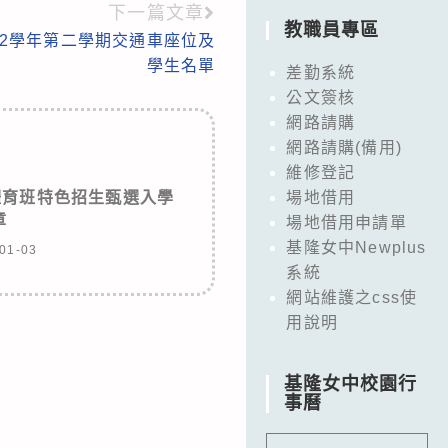
下一篇文章
教職員專區
12學年第二學期交通車座位及
學生名單
差勤系統
公文簽核
網路請購
網路請購(備用)
維修登記
體育班特色招生甄選入學
場地借用
章
場地借用申請單
基隆女中Newplus
01-03
系統
網站維護之css使
用說明
基隆女中校園行
事曆