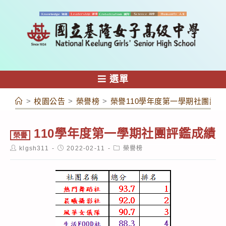
跳
轉
至
主
要
內
選單
容
>
校園公告
>
榮譽榜
>
榮譽110學年度第一學期社團評鑑
110學年度第一學期社團評鑑成績
榮譽
Post
Post
Post
klgsh311
2022-02-11
榮譽榜
author:
published:
category: