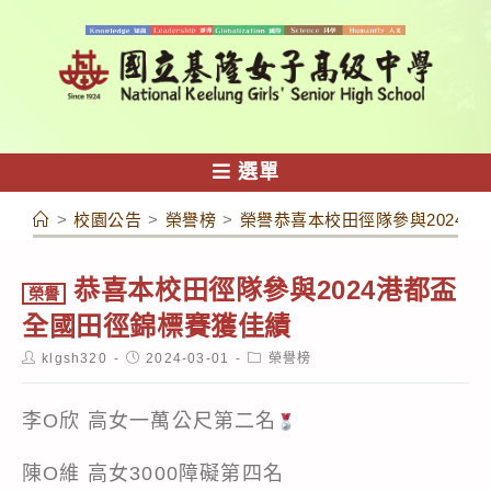
跳
轉
至
主
要
內
選單
容
>
校園公告
>
榮譽榜
>
榮譽恭喜本校田徑隊參與2024
恭喜本校田徑隊參與2024港都盃
榮譽
全國田徑錦標賽獲佳績
Post
Post
Post
klgsh320
2024-03-01
榮譽榜
author:
published:
category:
李O欣 高女一萬公尺第二名
陳O維 高女3000障礙第四名