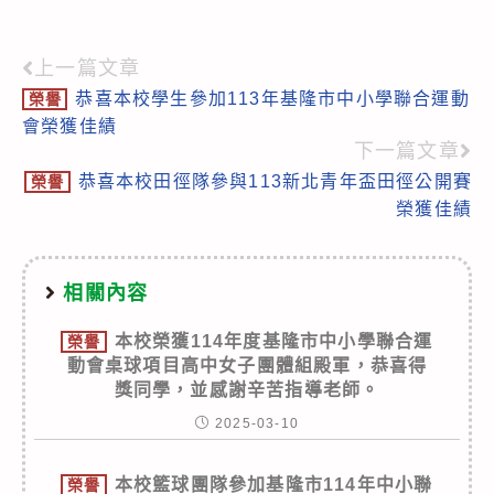
上一篇文章
Read
恭喜本校學生參加113年基隆市中小學聯合運動
榮譽
more
會榮獲佳績
articles
下一篇文章
恭喜本校田徑隊參與113新北青年盃田徑公開賽
榮譽
榮獲佳績
相關內容
本校榮獲114年度基隆市中小學聯合運
榮譽
動會桌球項目高中女子團體組殿軍，恭喜得
獎同學，並感謝辛苦指導老師。
2025-03-10
本校籃球團隊參加基隆市114年中小聯
榮譽