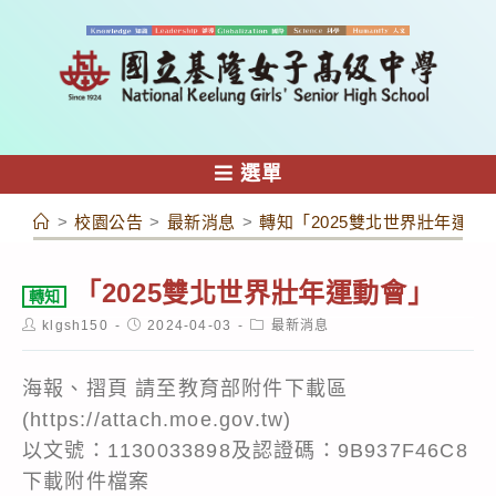
跳
轉
至
主
要
內
選單
容
>
校園公告
>
最新消息
>
轉知「2025雙北世界壯年運動
「2025雙北世界壯年運動會」
轉知
Post
Post
Post
klgsh150
2024-04-03
最新消息
author:
published:
category:
海報、摺頁 請至教育部附件下載區
(https://attach.moe.gov.tw)
以文號：1130033898及認證碼：9B937F46C8
下載附件檔案