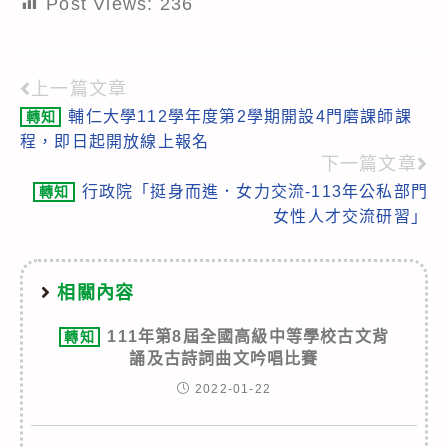
Post Views:
236
上一篇文章
Read
輔仁大學112學年度第2學期開設4門磨課師課
轉知
more
程，即日起開放線上報名
articles
下一篇文章
行政院「挺身而進．女力交流-113年公私部門
轉知
女性人才交流研習」
相關內容
111年第8屆全國高級中等學校古文背
轉知
誦及古詩詞曲文吟唱比賽
2022-01-22