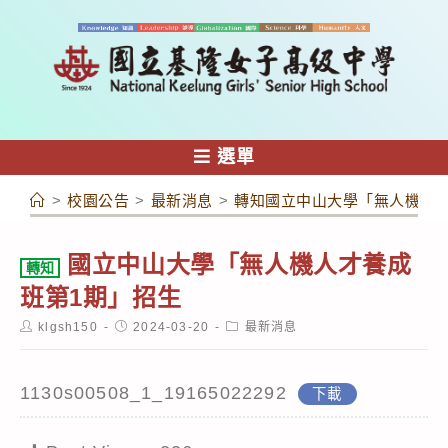
跳
轉
至
主
要
內
選單
容
>
校園公告
>
最新消息
>
轉知國立中山大學「無人機人才
國立中山大學「無人機人才養成
轉知
班第1期」招生
Post
Post
Post
klgsh150
2024-03-20
最新消息
author:
published:
category:
1130s00508_1_19165022292
下載