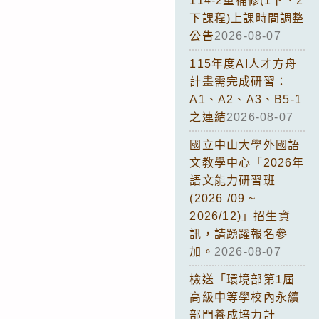
114-2重補修(1下、2
下課程)上課時間調整
公告
2026-08-07
115年度AI人才方舟
計畫需完成研習：
A1、A2、A3、B5-1
之連結
2026-08-07
國立中山大學外國語
文教學中心「2026年
語文能力研習班
(2026 /09 ~
2026/12)」招生資
訊，請踴躍報名參
加。
2026-08-07
檢送「環境部第1屆
高級中等學校內永續
部門養成培力計