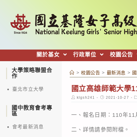
跳
轉
至
主
要
內
關於基女
行政單位
校園公告
容
大學策略聯盟合
>
校園公告
>
最新消息
>
國
作
國立高雄師範大學1
臺北市立大學
Post
Post
P
klgsh241
2021-10-27
author:
published:
c
國中教育會考專
區
一、報名日期：110年11
會考最新消息
二、詳情請參閱附檔。