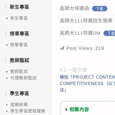
新生專區
高師大特選函
下載
新生專區
高師大111特選招生簡章
高師大111特選DM
下
榜單專區
榜單專區
Post Views:
218
教師甄試
上一篇文章
Read
教師甄試
轉知「PROJECT CONTE
代理教師甄試
more
COMPETITIVENESS
articles
法」
學生專區
成績缺曠
相關內容
學生學習歷程檔案