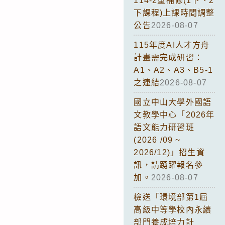
114-2重補修(1下、2
下課程)上課時間調整
公告
2026-08-07
115年度AI人才方舟
計畫需完成研習：
A1、A2、A3、B5-1
之連結
2026-08-07
國立中山大學外國語
文教學中心「2026年
語文能力研習班
(2026 /09 ~
2026/12)」招生資
訊，請踴躍報名參
加。
2026-08-07
檢送「環境部第1屆
高級中等學校內永續
部門養成培力計