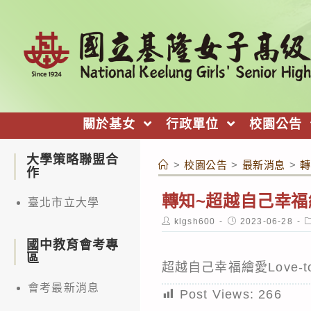
跳
轉
至
主
要
內
關於基女
行政單位
校園公告
容
大學策略聯盟合
>
校園公告
>
最新消息
>
轉
作
轉知~超越自己幸福繪
臺北市立大學
Post
Post
P
klgsh600
2023-06-28
author:
published:
c
國中教育會考專
區
超越自己幸福繪愛Love-
會考最新消息
Post Views:
266