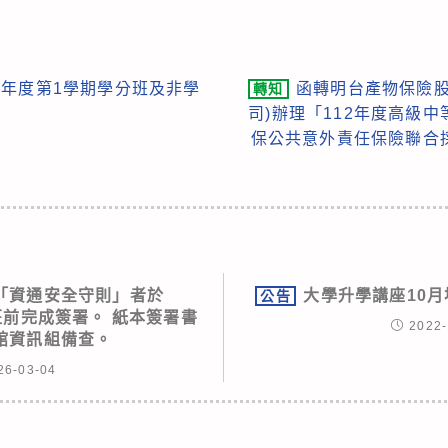
學年度第1學期學分班及非學
函轉明台產物保險股
轉知
司)辦理「112年度高級
保公共意外責任保險聯合
「資通安全守則」者於
大學升學講座10月
公告
00下班前完成簽署。 紙本簽署書
2022-
館資訊組備查。
26-03-04