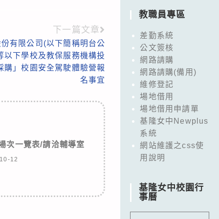
教職員專區
下一篇文章
差勤系統
份有限公司(以下簡稱明台公
公文簽核
中等以下學校及教保服務機構投
網路請購
採購」校園安全駕駛體驗營報
網路請購(備用)
名事宜
維修登記
場地借用
場地借用申請單
基隆女中Newplus
系統
場次一覽表/請洽輔導室
網站維護之css使
用說明
10-12
基隆女中校園行
事曆