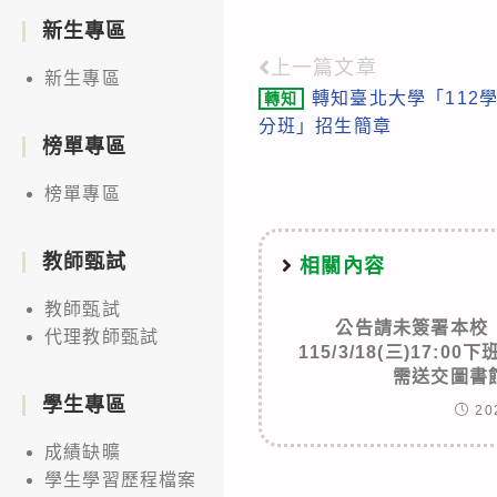
新生專區
上一篇文章
Read
新生專區
轉知臺北大學「112
轉知
more
分班」招生簡章
articles
榜單專區
榜單專區
教師甄試
相關內容
教師甄試
公告請未簽署本校
代理教師甄試
115/3/18(三)17:
需送交圖書
學生專區
20
成績缺曠
學生學習歷程檔案