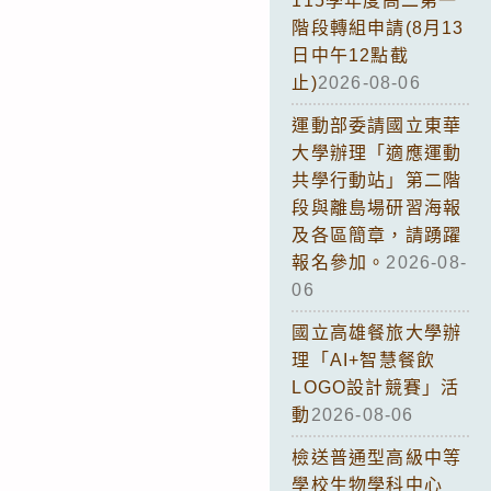
115學年度高二第一
階段轉組申請(8月13
日中午12點截
止)
2026-08-06
運動部委請國立東華
大學辦理「適應運動
共學行動站」第二階
段與離島場研習海報
及各區簡章，請踴躍
報名參加。
2026-08-
06
國立高雄餐旅大學辦
理「AI+智慧餐飲
LOGO設計競賽」活
動
2026-08-06
檢送普通型高級中等
學校生物學科中心