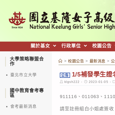
跳
轉
至
主
要
內
關於基女
行政單位
校園公告
容
大學策略聯盟合
>
校園公告
>
最新消息
>
公
作
1/5補發學生證
臺北市立大學
公告
Post
Post
P
klgsh222
2023-01-05
author:
published:
c
國中教育會考專
區
911116、011063、111
會考最新消息
請至註冊組白小姐處簽收