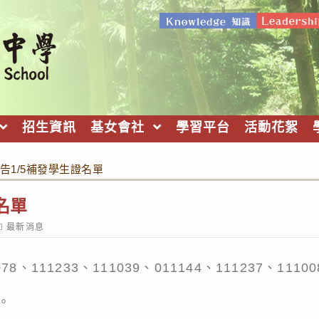
招生資訊
基女會社
學習平台
活動花絮
告1/5補發學生證名單
名單
ost
最新消息
ategory:
078、111233、111039、011144、111237、1110
。