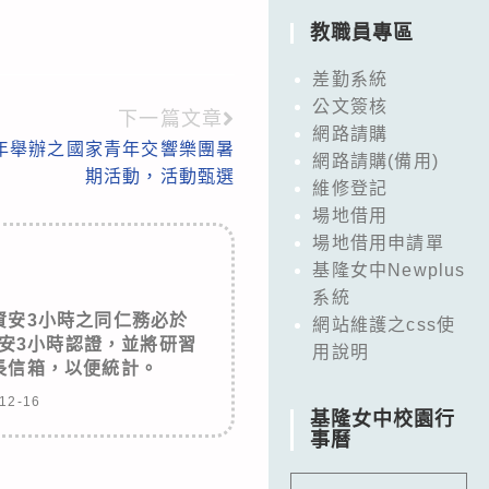
教職員專區
差勤系統
公文簽核
下一篇文章
網路請購
2年舉辦之國家青年交響樂團暑
網路請購(備用)
期活動，活動甄選
維修登記
場地借用
場地借用申請單
基隆女中Newplus
系統
資安3小時之同仁務必於
網站維護之css使
完成資安3小時認證，並將研習
用說明
長信箱，以便統計。
12-16
基隆女中校園行
事曆