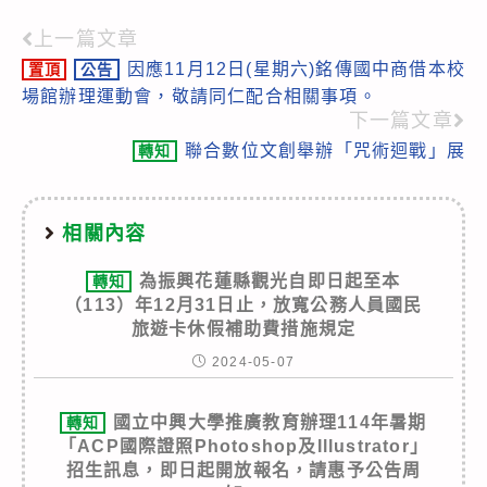
上一篇文章
Read
因應11月12日(星期六)銘傳國中商借本校
置頂
公告
more
場館辦理運動會，敬請同仁配合相關事項。
articles
下一篇文章
聯合數位文創舉辦「咒術迴戰」展
轉知
相關內容
為振興花蓮縣觀光自即日起至本
轉知
（113）年12月31日止，放寬公務人員國民
旅遊卡休假補助費措施規定
2024-05-07
國立中興大學推廣教育辦理114年暑期
轉知
「ACP國際證照Photoshop及Illustrator」
招生訊息，即日起開放報名，請惠予公告周