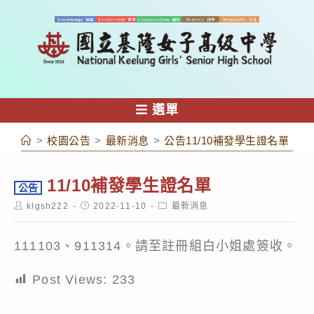
跳
轉
至
主
要
內
選單
容
>
校園公告
>
最新消息
>
公告11/10補發學生證名單
11/10補發學生證名單
公告
Post
Post
Post
klgsh222
2022-11-10
最新消息
author:
published:
category:
111103、911314。請至註冊組白小姐處簽收。
Post Views:
233