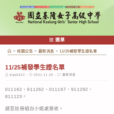
跳
轉
至
主
要
內
選單
容
>
校園公告
>
最新消息
>
11/25補發學生證名單
11/25補發學生證名單
Post
Post
Post
klgsh222
2021-11-25
最新消息
author:
published:
category:
011162、911262、011167、911292、
811123。
請至註冊組白小姐處簽收。