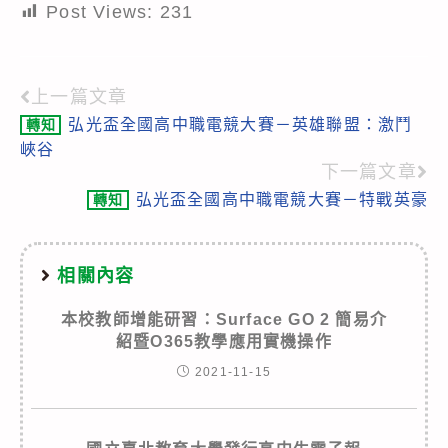
Post Views:
231
上一篇文章
Read
弘光盃全國高中職電競大賽－英雄聯盟：激鬥
轉知
more
峽谷
articles
下一篇文章
弘光盃全國高中職電競大賽－特戰英豪
轉知
相關內容
本校教師增能研習：Surface GO 2 簡易介
紹暨O365教學應用實機操作
2021-11-15