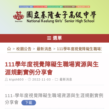
跳
轉
至
主
要
內
選單
容
>
校園公告
>
最新消息
>
111學年度視覺障礙生職場資
111學年度視覺障礙生職場資源與生
涯規劃實例分享會
Post
Post
Post
klgsh600
2022-11-03
最新消息
author:
published:
category:
111-學年度視覺障礙生職場資源與生涯規劃實例
分享會
下載