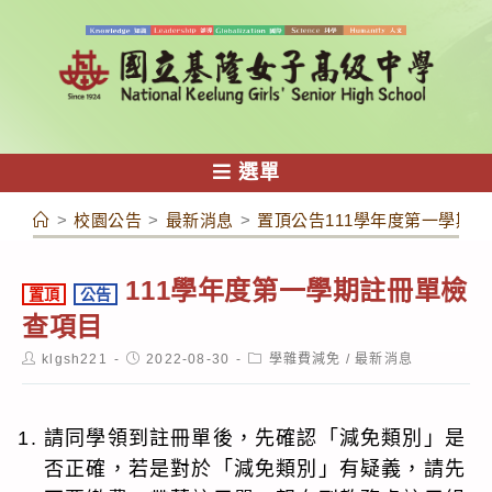
跳
轉
至
主
要
內
選單
容
>
校園公告
>
最新消息
>
置頂公告111學年度第一學期
111學年度第一學期註冊單檢
置頂
公告
查項目
Post
Post
Post
klgsh221
2022-08-30
學雜費減免
/
最新消息
author:
published:
category:
請同學領到註冊單後，先確認「減免類別」是
否正確，若是對於「減免類別」有疑義，請先