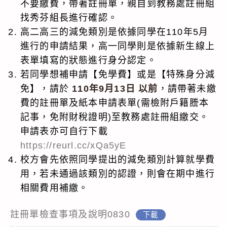
不要繳費，帶著註冊單，親自到教務處註冊組
找秀芬組長進行確認。
高二高三的減免類別是依據同學在110年5月
進行的申請結果，高一同學則是依據新生線上
表單填寫的狀態進行身分認定。
若同學想補申請【免學費】或是【特殊身分減
免】，請於
110年9月13日 以前
，請帶著未繳
費的註冊單及紙本申請表單(需檢附戶籍謄本
記事，免附財稅證明)至教務處註冊組繳交。
申請表亦可自行下載
https://reurl.cc/xQa5yE
校方會先依照同學提出的減免類別計算就學費
用，若未通過該類別的認證，則會在期中進行
相關費用補繳。
註冊單檢查事項及說明0830
下載