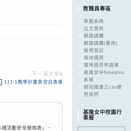
教職員專區
差勤系統
公文簽核
網路請購
網路請購(備用)
維修登記
場地借用
場地借用申請單
基隆女中Newplus
下一篇文章
系統
111-1教學計畫表空白表單
告
網站維護之css使
用說明
基隆女中校園行
事曆
水域活動安全檢核表」、