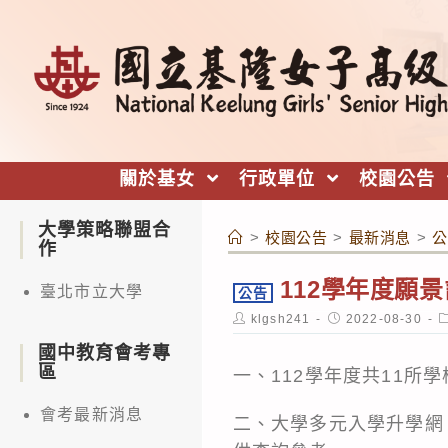
跳
轉
至
主
要
內
關於基女
行政單位
校園公告
容
大學策略聯盟合
>
校園公告
>
最新消息
>
公
作
112學年度願
臺北市立大學
公告
Post
Post
P
klgsh241
2022-08-30
author:
published:
c
國中教育會考專
區
一、112學年度共11所
會考最新消息
二、大學多元入學升學網