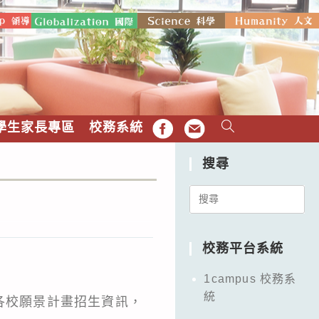
學生家長專區
校務系統
FB
EMAIL
搜尋
Search
for:
校務平台系統
1campus 校務系
統
各校願景計畫招生資訊，