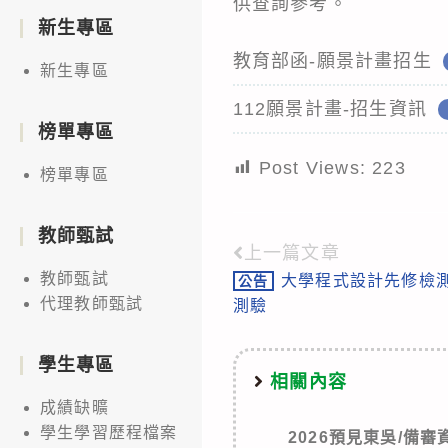
供查詢參考。
新生專區
教育部函-願景計畫招生
新生專區
112願景計畫-招生資訊
榜單專區
Post Views:
223
榜單專區
教師甄試
上一篇文章
Read
教師甄試
大學程式設計先修檢測(
公告
more
代理教師甄試
測驗
articles
學生專區
相關內容
成績缺曠
學生學習歷程檔案
2026預見東吳/備