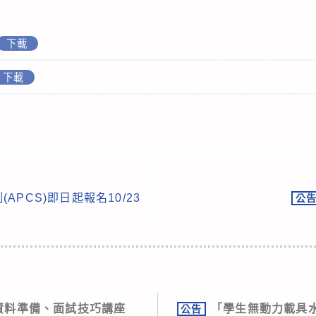
下載
下載
APCS)即日起報名10/23
公
審資料準備、面試技巧講座
「學生無動力載具
公告