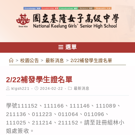
跳
轉
至
主
要
內
選單
容
>
校園公告
>
最新消息
>
2/22補發學生證名單
2/22補發學生證名單
Post
Post
Post
klgsh221
2024-02-22
最新消息
author:
published:
category:
學號111152、111166、111146、111089、
211136、011223、011064、011096、
111025、211214、211152。請至註冊組林小
姐處簽收。