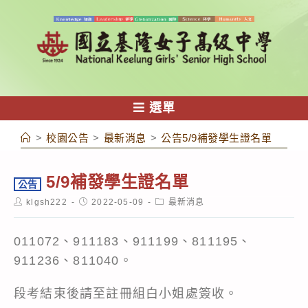
跳
轉
至
主
要
內
選單
容
>
校園公告
>
最新消息
>
公告5/9補發學生證名單
5/9補發學生證名單
公告
Post
Post
Post
klgsh222
2022-05-09
最新消息
author:
published:
category:
011072、911183、911199、811195、
911236、811040。
段考結束後請至註冊組白小姐處簽收。